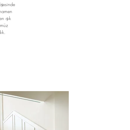
öşesinde
tamamen
n ışık
nümüz
ık.