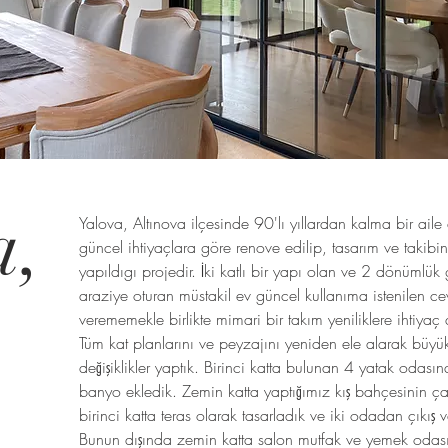
a,
Yalova, Altınova ilçesinde 90'lı yıllardan kalma bir aile 
güncel ihtiyaçlara göre renove edilip, tasarım ve takibin
yapıldıgı projedir. İki katlı bir yapı olan ve 2 dönümlük 
araziye oturan müstakil ev güncel kullanıma istenilen c
verememekle birlikte mimari bir takım yeniliklere ihtiyaç
Tüm kat planlarını ve peyzajını yeniden ele alarak büyü
değişiklikler yaptık. Birinci katta bulunan 4 yatak odası
banyo ekledik. Zemin katta yaptığımız kış bahçesinin çat
birinci katta teras olarak tasarladık ve iki odadan çıkış v
Bunun dışında zemin katta salon mutfak ve yemek odas