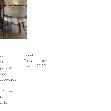
Konut
evinin
Yalova, Turkey
in
Nisan, 2022
geniş bir
evabı
 duyuyordu.
k
na 4 özel
ısını
erdik.
ını